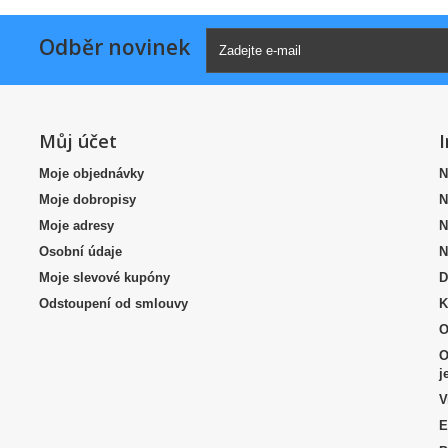
Odběr novinek
Můj účet
Moje objednávky
N
Moje dobropisy
N
Moje adresy
N
Osobní údaje
N
Moje slevové kupóny
D
Odstoupení od smlouvy
K
O
O
j
V
E