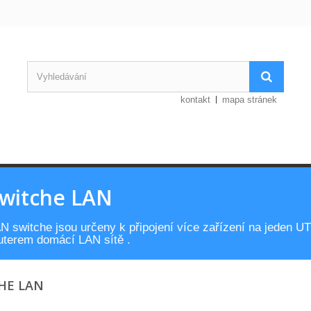
kontakt
mapa stránek
witche LAN
N switche jsou určeny k připojení více zařízení na jeden UT
uterem domácí LAN sítě .
HE LAN