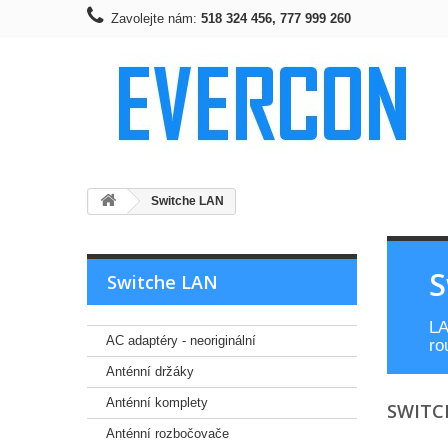
Zavolejte nám:
518 324 456, 777 999 260
Switche LAN
S
Switche LAN
LA
AC adaptéry - neoriginální
ro
Anténní držáky
Anténní komplety
SWITC
Anténní rozbočovače