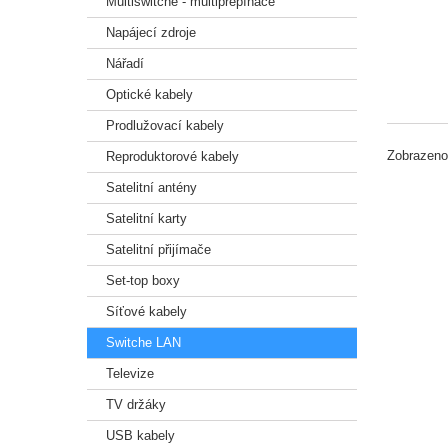
Multiswitche - multipřepínače
Napájecí zdroje
Nářadí
Optické kabely
Prodlužovací kabely
Zobrazeno
Reproduktorové kabely
Satelitní antény
Satelitní karty
Satelitní přijímače
Set-top boxy
Síťové kabely
Switche LAN
Televize
TV držáky
USB kabely