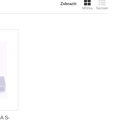
Zobrazit:
Mřížka
Seznam
DA S-