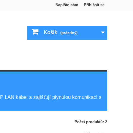
Napište nám
Přihlásit se
Košík
(prázdný)
P LAN kabel a zajišťují plynulou komunikaci s
Počet produktů: 2