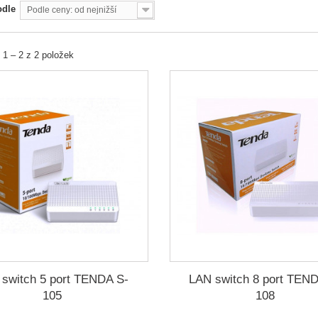
odle
Podle ceny: od nejnižší
 1 – 2 z 2 položek
switch 5 port TENDA S-
LAN switch 8 port TEN
105
108