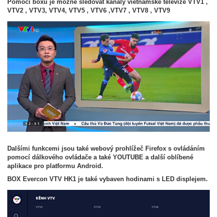
Pomocí boxu je možné sledovat kanály vietnamské televize VTV1 ,
VTV2 , VTV3, VTV4, VTV5 , VTV6 ,VTV7 , VTV8 , VTV9
Dalšími funkcemi jsou také webový prohlížeč Firefox s ovládáním
pomocí dálkového ovládače a také YOUTUBE a další oblíbené
aplikace pro platformu Android.
BOX Evercon VTV HK1 je také vybaven hodinami s LED displejem.