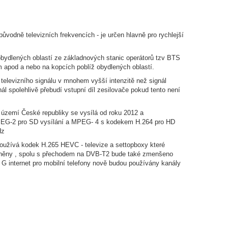
původně televizních frekvencích - je určen hlavně pro rychlejší
o obydlených oblastí ze základnových stanic operátorů tzv BTS
 apod a nebo na kopcích poblíž obydlených oblastí.
u televizního signálu v mnohem vyšší intenzitě než signál
nál spolehlivě přebudí vstupní díl zesilovače pokud tento není
 na území České republiky se vysílá od roku 2012 a
MPEG-2 pro SD vysílání a MPEG- 4 s kodekem H.264 pro HD
Hz
používá kodek H.265 HEVC - televize a settopboxy které
ěněny , spolu s přechodem na DVB-T2 bude také zmenšeno
5 G internet pro mobilní telefony nově budou používány kanály