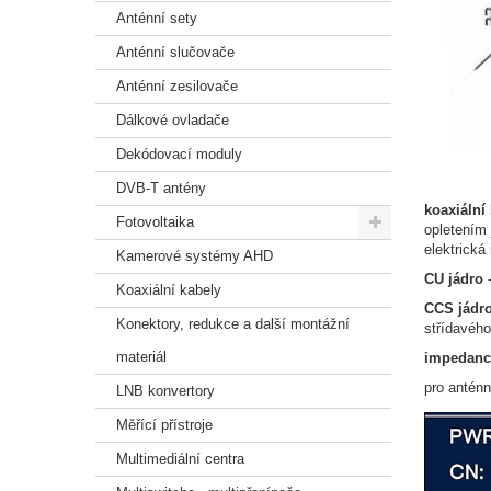
Anténní sety
Anténní slučovače
Anténní zesilovače
Dálkové ovladače
Dekódovací moduly
DVB-T antény
koaxiální
Fotovoltaika
opletením 
elektrická
Kamerové systémy AHD
CU jádro
-
Koaxiální kabely
CCS jádr
Konektory, redukce a další montážní
střídavého
materiál
impedanc
pro antén
LNB konvertory
Měřící přístroje
Multimediální centra