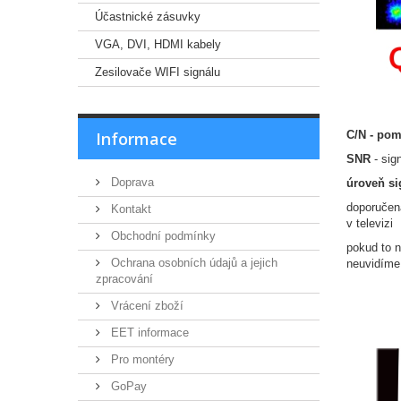
Účastnické zásuvky
VGA, DVI, HDMI kabely
Zesilovače WIFI signálu
C/N - pom
Informace
SNR
- sign
Doprava
úroveň si
doporučená
Kontakt
v televizi
Obchodní podmínky
pokud to 
Ochrana osobních údajů a jejich
neuvidíme
zpracování
Vrácení zboží
EET informace
Pro montéry
GoPay