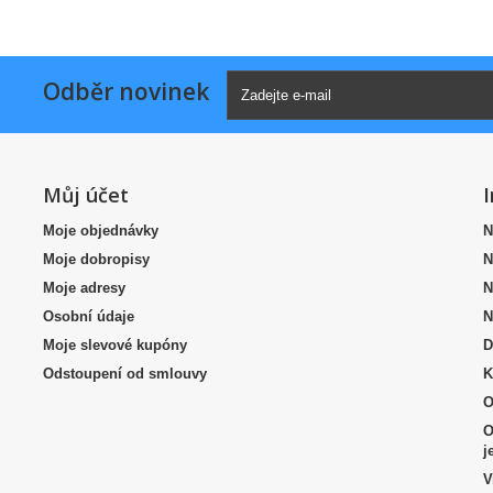
Odběr novinek
Můj účet
Moje objednávky
N
Moje dobropisy
N
Moje adresy
N
Osobní údaje
N
Moje slevové kupóny
D
Odstoupení od smlouvy
K
O
O
j
V