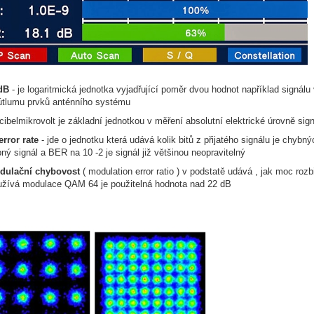
 dB
- je logaritmická jednotka vyjadřující poměr dvou hodnot například signálu
 útlumu prvků anténního systému
cibelmikrovolt je základní jednotkou v měření absolutní elektrické úrovně sig
error rate
- jde o jednotku která udává kolik bitů z přijatého signálu je chy
ný signál a BER na 10 -2 je signál již většinou neopravitelný
dulační chybovost
( modulation error ratio ) v podstatě udává , jak moc rozb
užívá modulace QAM 64 je použitelná hodnota nad 22 dB