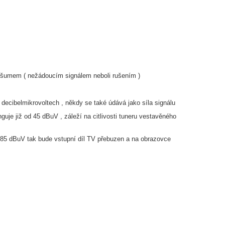
a šumem ( nežádoucím signálem neboli rušením )
ecibelmikrovoltech , někdy se také údává jako síla signálu
uje již od 45 dBuV , záleží na citlivosti tuneru vestavěného
85 dBuV tak bude vstupní díl TV přebuzen a na obrazovce