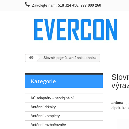
Zavolejte nám:
518 324 456, 777 999 260
Slovník pojmů - anténní technika
Slov
Kategorie
výra
---------------
AC adaptéry - neoriginální
anténa
- j
Anténní držáky
dipolu ke 
Anténní komplety
Anténní rozbočovače