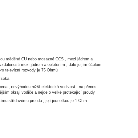
ětšinou měděné CU nebo mosazné CCS , mezi jádrem a
zdálenosti mezi jádrem a opletením , dále je jím účelem
pro televizní rozvody je 75 Ohmů
vysoká
 cena , nevýhodou nižší elektrická vodivost , na přenos
nějším okraji vodiče a nejde o velké protékající proudy
ícímu střídavému proudu , její jednotkou je 1 Ohm