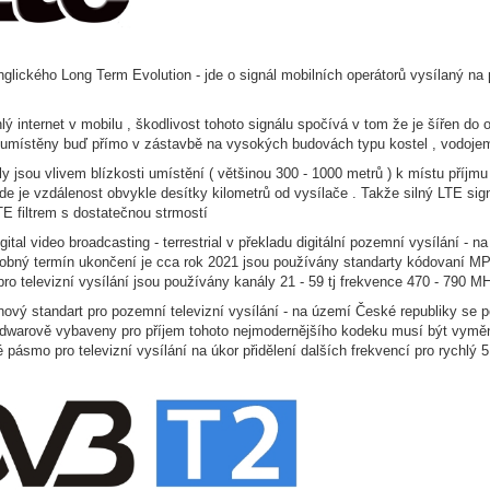
nglického Long Term Evolution - jde o signál mobilních operátorů vysílaný na 
hlý internet v mobilu , škodlivost tohoto signálu spočívá v tom že je šířen d
u umístěny buď přímo v zástavbě na vysokých budovách typu kostel , vodojem
ly jsou vlivem blízkosti umístění ( většinou 300 - 1000 metrů ) k místu příjm
kde je vzdálenost obvykle desítky kilometrů od vysílače . Takže silný LTE sig
E filtrem s dostatečnou strmostí
igital video broadcasting - terrestrial v překladu digitální pozemní vysílání -
obný termín ukončení je cca rok 2021 jsou používány standarty kódovaní 
 pro televizní vysílání jsou používány kanály 21 - 59 tj frekvence 470 - 790 M
nový standart pro pozemní televizní vysílání - na území České republiky se 
rdwarově vybaveny pro příjem tohoto nejmodernějšího kodeku musí být vym
 pásmo pro televizní vysílání na úkor přidělení dalších frekvencí pro rychlý 