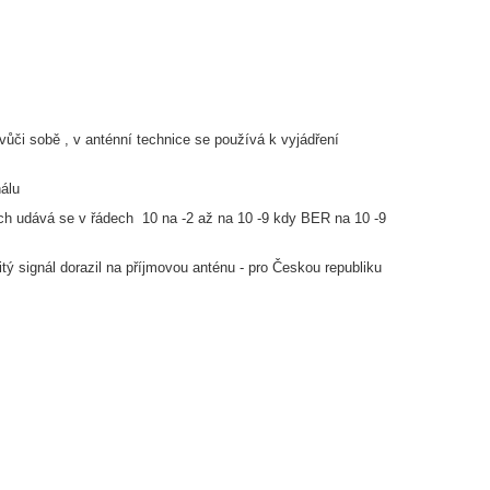
 vůči sobě , v anténní technice se používá k vyjádření
nálu
bných udává se v řádech 10 na -2 až na 10 -9 kdy BER na 10 -9
itý signál dorazil na příjmovou anténu - pro Českou republiku