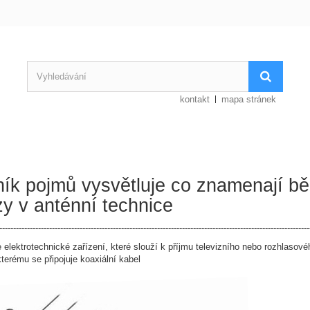
kontakt
mapa stránek
ník pojmů vysvětluje co znamenají b
zy v anténní technice
----------------------------------------------------------------------------------------------------------------
e elektrotechnické zařízení, které slouží k příjmu televizního nebo rozhlasov
kterému se připojuje koaxiální kabel