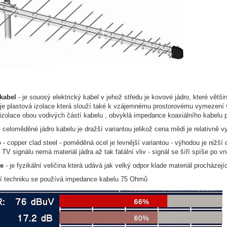
 kabel
- je souosý elektrický kabel v jehož středu je kovové jádro, které v
je plastová izolace která slouží také k vzájemnému prostorovému vymezení v
 izolace obou vodivých částí kabelu , obvyklá impedance koaxiálního kabelu 
 celoměděné jádro kabelu je dražší variantou jelikož cena mědi je relativně 
o
- copper clad steel - poměděná ocel je levnější variantou - výhodou je nižší
 TV signálu nemá materiál jádra až tak fatální vliv - signál se šíří spíše po v
e
- je fyzikální veličina která udává jak velký odpor klade materiál procházej
ní techniku se používá impedance kabelu 75 Ohmů