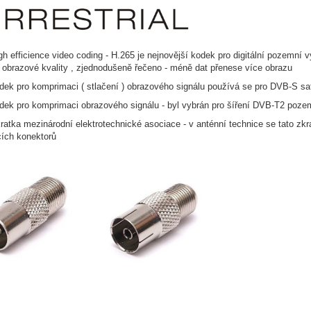
gh efficience video coding - H.265 je nejnovější kodek pro digitální pozemn
 obrazové kvality , zjednodušeně řečeno - méně dat přenese více obrazu
dek pro komprimaci ( stlačení ) obrazového signálu používá se pro DVB-S sate
dek pro komprimaci obrazového signálu - byl vybrán pro šíření DVB-T2 pozem
kratka mezinárodní elektrotechnické asociace - v anténní technice se tato zkr
ích konektorů