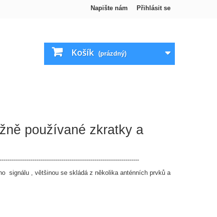
Napište nám
Přihlásit se
Košík
(prázdný)
ěžně používané zkratky a
------------------------------------------------------------------------
ého signálu , většinou se skládá z několika anténních prvků a