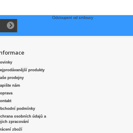
Odstoupení od smlouvy
Informace
ovinky
ejprodávanější produkty
aše prodejny
apište nám
oprava
ontakt
bchodní podmínky
chrana osobních údajů a
ejich zpracování
rácení zboží