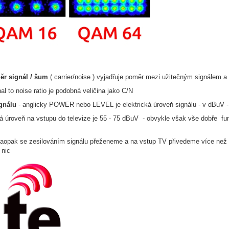
ěr signál / šum
( carrier/noise ) vyjadřuje poměr mezi užitečným signálem 
al to noise ratio je podobná veličina jako C/N
gnálu
- anglicky POWER nebo LEVEL je elektrická úroveň signálu - v dBuV - d
 úroveň na vstupu do televize je 55 - 75 dBuV - obvykle však vše dobře fung
naopak se zesilováním signálu přeženeme a na vstup TV přivedeme více než 
 nic