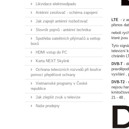
Likvidace elektroodpadu
Anténní zesilovač - schéma zapojení
LTE
- z a
Jak zapojit anténní rozbočovač
přenos dat
Slovník pojmů - anténní technika
neboli ryc
které jso
Spotřeba satelitních přijímačů a settop
boxů
Tyto signá
televizní 
HDMI vstup do PC
chráněn LT
Karta NEXT Skylink
DVB-T
- d
pravděpod
Ochrana televizních rozvodů při bouřce
vysílání ,
pomocí přepěťové ochrany
DVB-T2
- 
Vietnamské programy v České
nejsou ha
republice
kmitočtové
Jak zlepšit zvuk u televize
21 - 48 ,
Naše prodejny