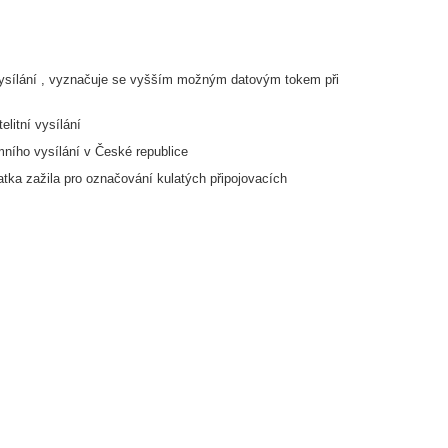
í vysílání , vyznačuje se vyšším možným datovým tokem při
litní vysílání
ního vysílání v České republice
atka zažila pro označování kulatých připojovacích