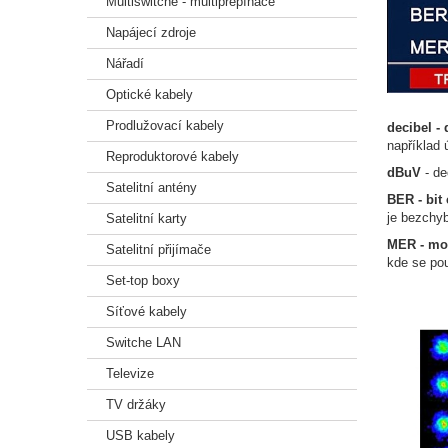
Multiswitche - multipřepínače
Napájecí zdroje
Nářadí
Optické kabely
Prodlužovací kabely
decibel -
například
Reproduktorové kabely
dBuV
- de
Satelitní antény
BER - bit 
je bezchyb
Satelitní karty
MER - mo
Satelitní přijímače
kde se po
Set-top boxy
Síťové kabely
Switche LAN
Televize
TV držáky
USB kabely