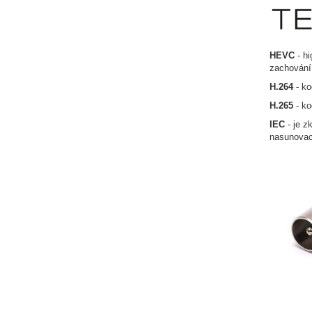
HEVC
- hi
zachování
H.264
- ko
H.265
- ko
IEC
- je z
nasunovac