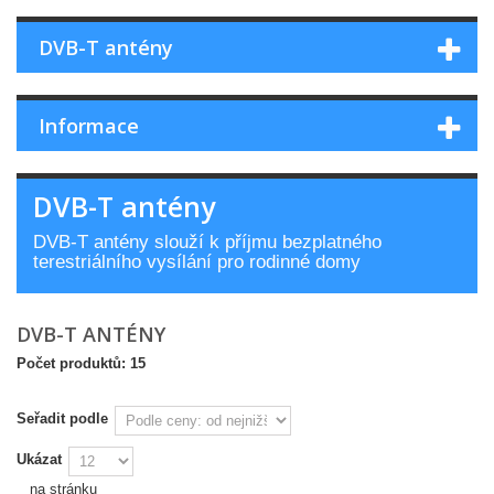
DVB-T antény
Informace
DVB-T antény
DVB-T antény slouží k příjmu bezplatného
terestriálního vysílání pro rodinné domy
DVB-T ANTÉNY
Počet produktů: 15
Seřadit podle
Ukázat
na stránku