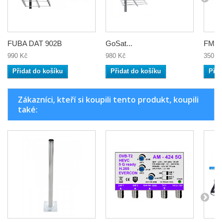
FUBA DAT 902B
GoSat...
FM An
990 Kč
980 Kč
350 K
Přidat do košíku
Přidat do košíku
Přid
Zákazníci, kteří si koupili tento produkt, koupili
také: