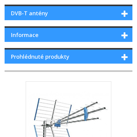
DVB-T antény
Informace
Prohlédnuté produkty