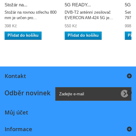
Stožár na...
5G READY...
5G R
Stožár na rovnou střechu 800
DVB-T2 anténní zesilovač
Set a
mm je určen pro...
EVERCON AM-424 5G je...
797 a 
398 Kč
550 Kč
998 K
Přidat do košíku
Přidat do košíku
Přid
Kontakt
Odběr novinek
Můj účet
Informace