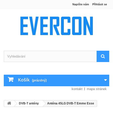
Napište nám
Přihlásit se
Košík
(prázdný)
kontakt
mapa stránek
DVB-T antény
Anténa 45LG DVB-T Emme Esse