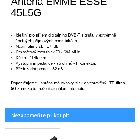
Anténa EMME ESSE
45L5G
Ideální pro příjem digitálního DVB-T signálu v extrémně
špatných příjmových podmínkách.
Maximální zisk - 17 dB
Kmitočtový rozsah : 470 - 694 MHz
Délka - 1145 mm
Výstupní impedance - 75 ohmů - F konektor.
Předozadní poměr - 32 dB
Doporučujeme - anténa má vysoký zisk a vestavěný LTE filtr a
5G zamezující rušení signálem internetu.
Nezapomeňte přikoupit