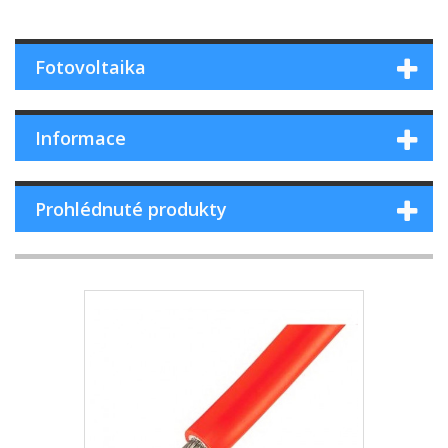
Fotovoltaika
Informace
Prohlédnuté produkty