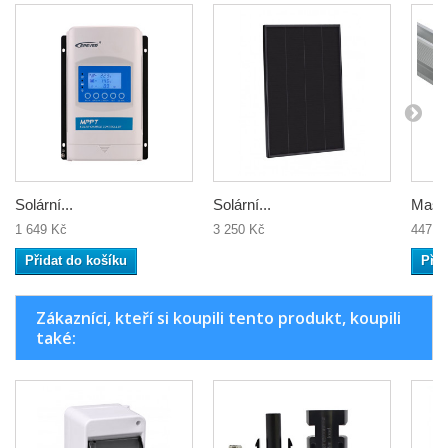
Solární...
Solární...
Masiv
1 649 Kč
3 250 Kč
447 K
Přidat do košíku
Přid
Zákazníci, kteří si koupili tento produkt, koupili
také: