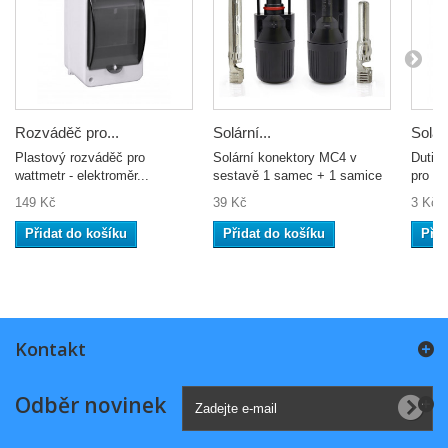
Rozváděč pro...
Solární...
Solárn
Plastový rozváděč pro
Solární konektory MC4 v
Dutin
wattmetr - elektroměr...
sestavě 1 samec + 1 samice
pro za
149 Kč
39 Kč
3 Kč
Přidat do košíku
Přidat do košíku
Přid
Kontakt
Odběr novinek