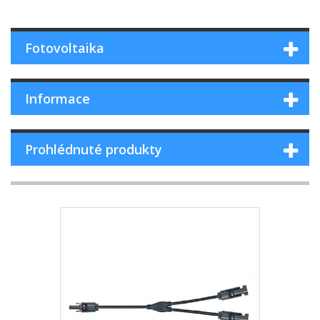
Fotovoltaika
Informace
Prohlédnuté produkty