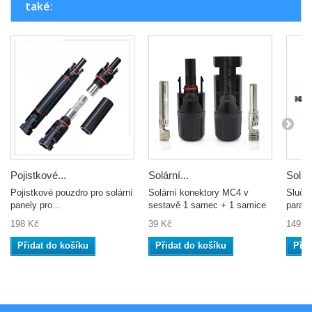
také:
Pojistkové...
Solární...
Solárn
Pojistkové pouzdro pro solární
Solární konektory MC4 v
Slučov
panely pro...
sestavě 1 samec + 1 samice
parale
198 Kč
39 Kč
149 K
Přidat do košíku
Přidat do košíku
Přid