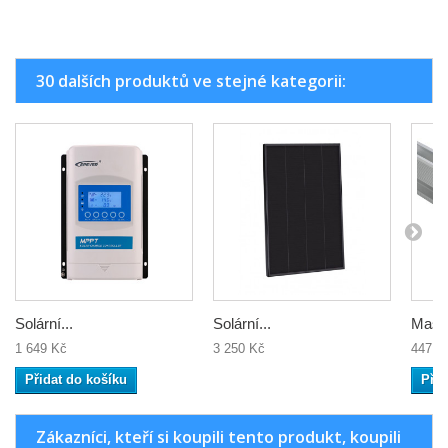
30 dalších produktů ve stejné kategorii:
Solární...
Solární...
Masiv
1 649 Kč
3 250 Kč
447 K
Přidat do košíku
Přid
Zákazníci, kteří si koupili tento produkt, koupili