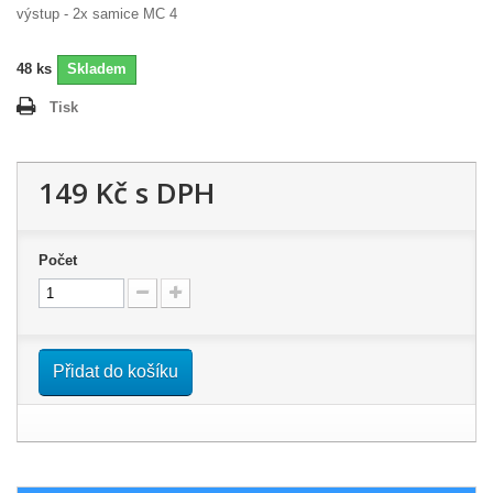
výstup - 2x samice MC 4
48
ks
Skladem
Tisk
149 Kč
s DPH
Počet
Přidat do košíku