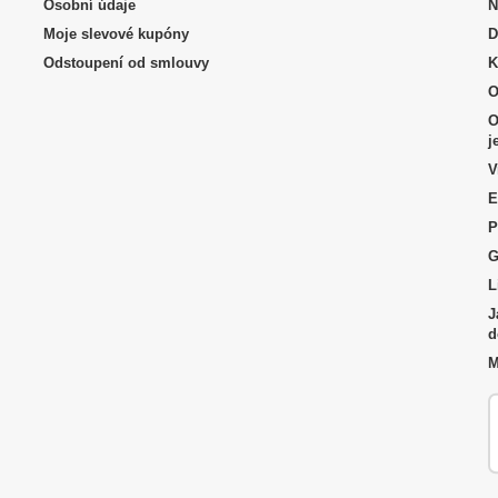
Osobní údaje
N
Moje slevové kupóny
D
Odstoupení od smlouvy
K
O
O
j
V
E
P
G
L
J
d
M