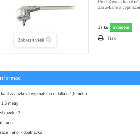
Prodlužovací kabel dél
zásuvkami a vypínač
37
ks
Skladem
Tisk
Zobrazit větší
informací
žka 3 zásuvková vypínatelná s délkou 1,5 metru
: 1,5 metry
zásuvek : 3
č : ano
izace : ano - doutnavka