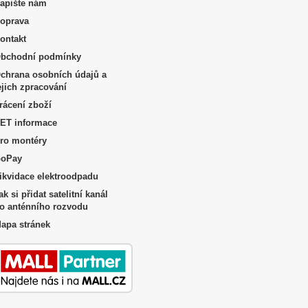
apište nám
oprava
ontakt
bchodní podmínky
chrana osobních údajů a
ejich zpracování
rácení zboží
ET informace
ro montéry
oPay
ikvidace elektroodpadu
ak si přidat satelitní kanál
o anténního rozvodu
apa stránek