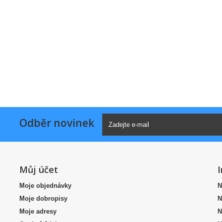
Odběr novinek
Můj účet
Moje objednávky
N
Moje dobropisy
N
Moje adresy
N