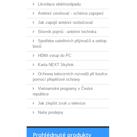
Likvidace elektroodpadu
Anténní zesilovač - schéma zapojení
Jak zapojit anténní rozbočovač
Slovník pojmů - anténní technika
Spotřeba satelitních přijímačů a settop
boxů
HDMI vstup do PC
Karta NEXT Skylink
Ochrana televizních rozvodů při bouřce
pomocí přepěťové ochrany
Vietnamské programy v České
republice
Jak zlepšit zvuk u televize
Naše prodejny
Prohlédnuté produkty