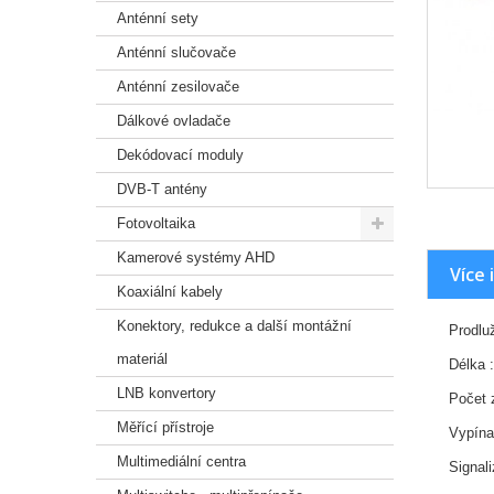
Anténní sety
Anténní slučovače
Anténní zesilovače
Dálkové ovladače
Dekódovací moduly
DVB-T antény
Fotovoltaika
Kamerové systémy AHD
Více 
Koaxiální kabely
Konektory, redukce a další montážní
Prodlu
materiál
Délka 
LNB konvertory
Počet 
Měřící přístroje
Vypína
Multimediální centra
Signal