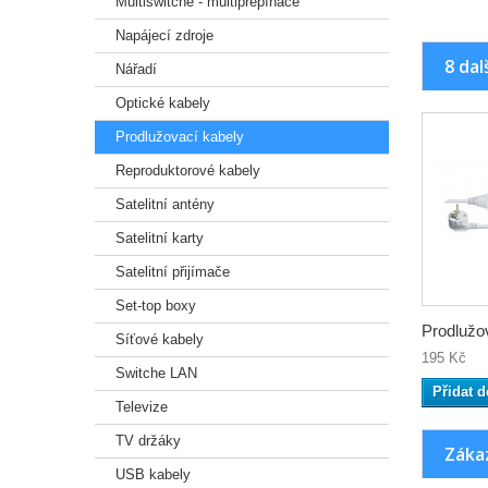
Multiswitche - multipřepínače
Napájecí zdroje
8 dal
Nářadí
Optické kabely
Prodlužovací kabely
Reproduktorové kabely
Satelitní antény
Satelitní karty
Satelitní přijímače
Set-top boxy
Prodlužov
Síťové kabely
195 Kč
Switche LAN
Přidat d
Televize
TV držáky
Zákaz
USB kabely