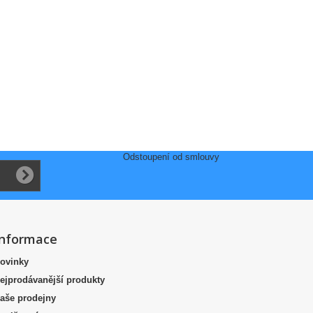
Odstoupení od smlouvy
Informace
ovinky
ejprodávanější produkty
aše prodejny