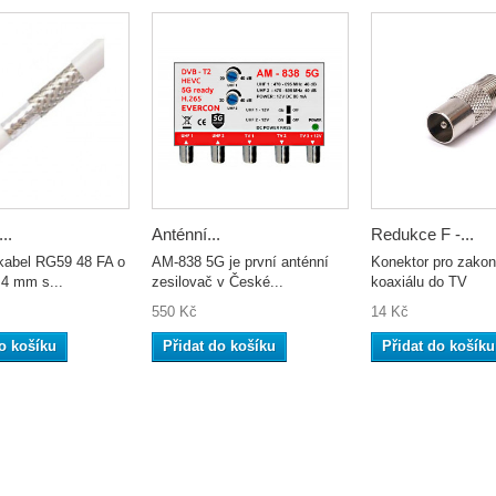
..
Anténní...
Redukce F -...
 kabel RG59 48 FA o
AM-838 5G je první anténní
Konektor pro zakon
,4 mm s...
zesilovač v České...
koaxiálu do TV
550 Kč
14 Kč
o košíku
Přidat do košíku
Přidat do košíku