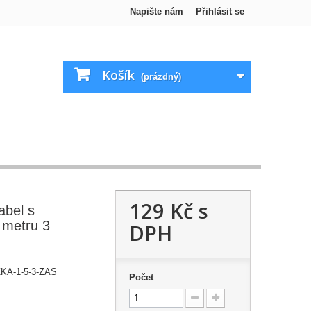
Napište nám
Přihlásit se
Košík
(prázdný)
129 Kč
s
abel s
 metru 3
DPH
A-1-5-3-ZAS
Počet