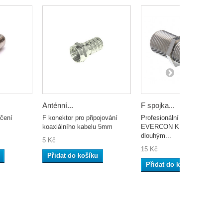
Anténní...
F spojka...
čení
F konektor pro připojování
Profesionální spojka
koaxiálního kabelu 5mm
EVERCON KFS-222 s
dlouhým...
5 Kč
15 Kč
Přidat do košíku
Přidat do košíku