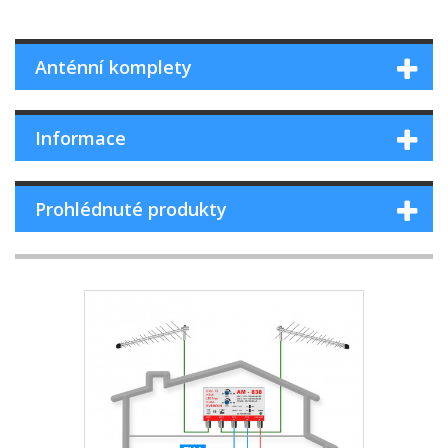
Anténní komplety
Informace
Prohlédnuté produkty