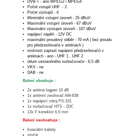
DVB-T - ano MPEG2 i MPEG4
Počet vstupů UHF - 2
Počet výstupů - 4
Minimální vstupní úroveň - 25 dBuV
Maximální vstupní úroveň - 67 dBuV
Maximální výstupní úroveň - 107 dBuV
napájecí napětí - 12V DC
maximální proudový odběr - 70 mA ( bez proudu
pro předzesilovače v anténách )
možnost zapnutí napájení předzesilovačů v
anténách - ano - UHF 1 , UHF 2
útlum vestavěného rozbočovače - 6,5 dB
VKV - ne
DAB - ne
Balení obsahuje :
2x anténa logperi 10 dB
1x anténní zesilovač AM-838
1x napájecí zdroj PS-101
1x rozbočovač HTS - 2DC
13x F konektor 6,5 mm
Balení neobsahuje :
koaxiální kabely
stožár