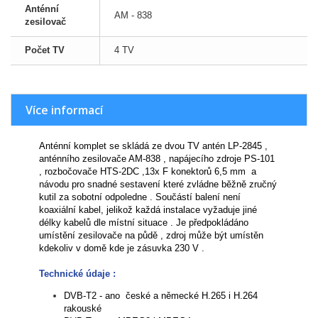
Anténní
AM - 838
zesilovač
Počet TV
4 TV
Více informací
Anténní komplet se skládá ze dvou TV antén LP-2845 ,
anténního zesilovače AM-838 , napájecího zdroje PS-101
, rozbočovače HTS-2DC ,13x F konektorů 6,5 mm a
návodu pro snadné sestavení které zvládne běžně zručný
kutil za sobotní odpoledne . Součástí balení není
koaxiální kabel, jelikož každá instalace vyžaduje jiné
délky kabelů dle místní situace . Je předpokládáno
umístění zesilovače na půdě , zdroj může být umístěn
kdekoliv v domě kde je zásuvka 230 V .
Technické údaje :
DVB-T2 - ano české a německé H.265 i H.264
rakouské