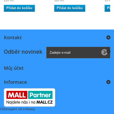
220 Kč
110 Kč
15 Kč
Přidat do košíku
Přidat do košíku
Přid
Kontakt
Odběr novinek
Můj účet
Informace
Odstoupení od smlouvy