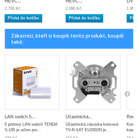
HEVC...
HEVC...
DVB-T
2 700 Kč
2 090 Kč
1 950
Přidat do košíku
Přidat do košíku
Přid
Zákazníci, kteří si koupili tento produkt, koupili
také:
LAN switch 5...
Účastnická...
Reduk
5 portový LAN switch TENDA
Účastnická zásuvka koncová
Konekt
S-105 je určen pro...
TV-R-SAT EU3302N je...
koaxiá