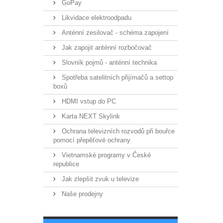
GoPay
Likvidace elektroodpadu
Anténní zesilovač - schéma zapojení
Jak zapojit anténní rozbočovač
Slovník pojmů - anténní technika
Spotřeba satelitních přijímačů a settop
boxů
HDMI vstup do PC
Karta NEXT Skylink
Ochrana televizních rozvodů při bouřce
pomocí přepěťové ochrany
Vietnamské programy v České
republice
Jak zlepšit zvuk u televize
Naše prodejny