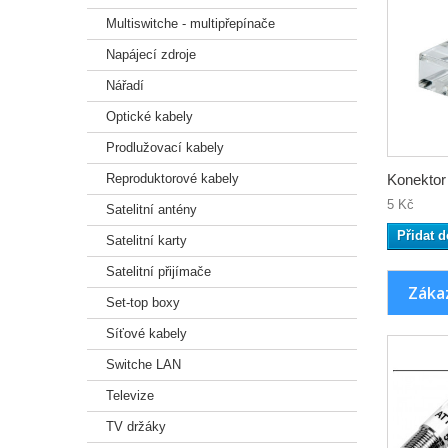
Multiswitche - multipřepínače
Napájecí zdroje
Nářadí
Optické kabely
Prodlužovací kabely
Reproduktorové kabely
Konektor
5 Kč
Satelitní antény
Přidat d
Satelitní karty
Satelitní přijímače
Zákaz
Set-top boxy
Síťové kabely
Switche LAN
Televize
TV držáky