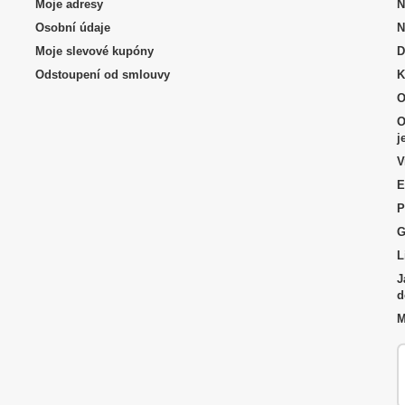
Moje adresy
N
Osobní údaje
N
Moje slevové kupóny
D
Odstoupení od smlouvy
K
O
O
j
V
E
P
G
L
J
d
M