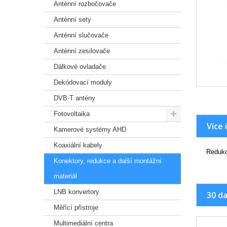
Anténní rozbočovače
Anténní sety
Anténní slučovače
Anténní zesilovače
Dálkové ovladače
Dekódovací moduly
DVB-T antény
Fotovoltaika
Více 
Kamerové systémy AHD
Koaxiální kabely
Redukc
Konektory, redukce a další montážní
materiál
LNB konvertory
30 da
Měřící přístroje
Multimediální centra