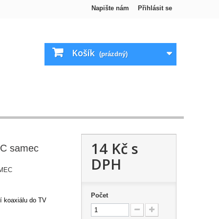
Napište nám
Přihlásit se
Košík
(prázdný)
14 Kč
s
EC samec
DPH
AMEC
Počet
í koaxiálu do TV