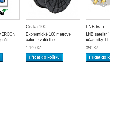
Cívka 100...
LNB twin...
 EVERCON
Ekonomické 100 metrové
LNB satelitní konvertor pro 
gnál...
balení kvalitního...
účastníky TESLA...
1 199 Kč
350 Kč
Přidat do košíku
Přidat do košíku