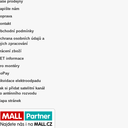
aše prodejny
apište nám
oprava
ontakt
bchodní podmínky
chrana osobních údajů a
ejich zpracování
rácení zboží
ET informace
ro montéry
oPay
ikvidace elektroodpadu
ak si přidat satelitní kanál
o anténního rozvodu
apa stránek