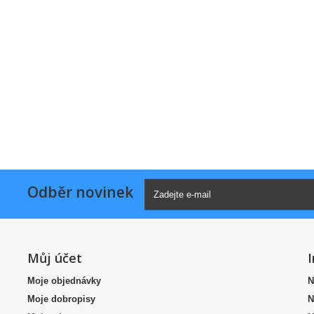
Odběr novinek
Můj účet
Moje objednávky
N
Moje dobropisy
N