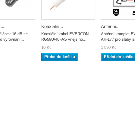
...
Koaxiální...
Anténní...
článek 16 dB se
Koaxiální kabel EVERCON
Anténní komplet
o vyrovnání...
RG59U/48FAS vnějšího...
AK-177 pro slabý si
10 Kč
1 890 Kč
Přidat do košíku
Přidat do košíku