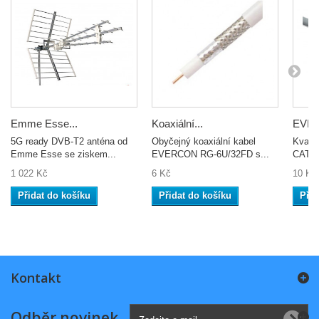
Emme Esse...
Koaxiální...
EVER
5G ready DVB-T2 anténa od
Obyčejný koaxiální kabel
Kvalit
Emme Esse se ziskem...
EVERCON RG-6U/32FD s...
CAT5E
1 022 Kč
6 Kč
10 Kč
Přidat do košíku
Přidat do košíku
Přid
Kontakt
Odběr novinek