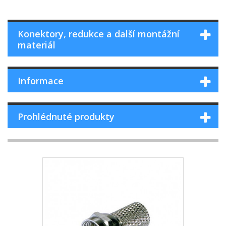
Konektory, redukce a další montážní
materiál
Informace
Prohlédnuté produkty