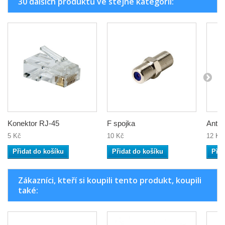
30 dalších produktů ve stejné kategorii:
Konektor RJ-45
F spojka
Antén
5 Kč
10 Kč
12 Kč
Přidat do košíku
Přidat do košíku
Přid
Zákazníci, kteří si koupili tento produkt, koupili
také: