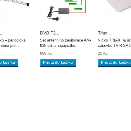
..
DVB-T2...
Triax...
ko – periodická
Set anténního zesilovače AM-
Víčko TRIAX na úč
nténa pro...
838 5G a napájecího...
zásuvku TV-R-SAT.
899 Kč
25 Kč
o košíku
Přidat do košíku
Přidat do košíku