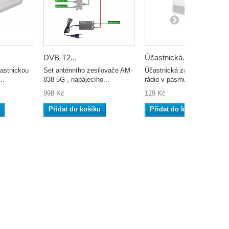
DVB-T2...
Účastnická...
astnickou
Set anténního zesilovače AM-
Účastnická zásuvka pro TV
..
838 5G , napájecího...
rádio v pásmu VKV
998 Kč
129 Kč
Přidat do košíku
Přidat do košíku