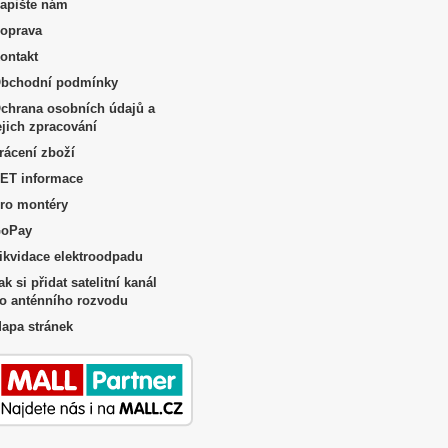
apište nám
oprava
ontakt
bchodní podmínky
chrana osobních údajů a
ejich zpracování
rácení zboží
ET informace
ro montéry
oPay
ikvidace elektroodpadu
ak si přidat satelitní kanál
o anténního rozvodu
apa stránek