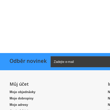
Odběr novinek
Můj účet
Moje objednávky
N
Moje dobropisy
N
Moje adresy
N