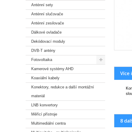
Anténní sety
Anténní slučovače
Anténní zesilovače
Dálkové ovladače
Dekódovací moduly
DVB-T antény
Fotovoltaika
Kamerové systémy AHD
Více 
Koaxiální kabely
Konektory, redukce a další montážní
Kon
slo
materiál
LNB konvertory
Měřící přístroje
8 dal
Multimediální centra