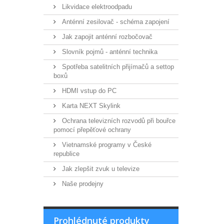
Likvidace elektroodpadu
Anténní zesilovač - schéma zapojení
Jak zapojit anténní rozbočovač
Slovník pojmů - anténní technika
Spotřeba satelitních přijímačů a settop
boxů
HDMI vstup do PC
Karta NEXT Skylink
Ochrana televizních rozvodů při bouřce
pomocí přepěťové ochrany
Vietnamské programy v České
republice
Jak zlepšit zvuk u televize
Naše prodejny
Prohlédnuté produkty