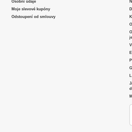
Osobní údaje
N
Moje slevové kupóny
D
Odstoupení od smlouvy
K
O
O
j
V
E
P
G
L
J
d
M