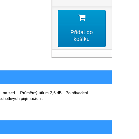
Přidat do
košíku
i na zeď . Průměrný útlum 2,5 dB . Po přivedení
dnotlivých přijímačích .