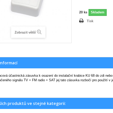
20
ks
Skladem
Tisk
Zobrazit větší
informací
cová účastnická zásuvka k osazení do instalační krabice KU 68 do zdi nebo 
učeného signálu TV + FM radio + SAT jej tato zásuvka rozbočí pro použití v je
ších produktů ve stejné kategorii: