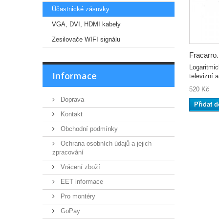
Účastnické zásuvky
VGA, DVI, HDMI kabely
Zesilovače WIFI signálu
Fracarro.
Logaritmic
Informace
televizní a
520 Kč
Doprava
Přidat d
Kontakt
Obchodní podmínky
Ochrana osobních údajů a jejich
zpracování
Vrácení zboží
EET informace
Pro montéry
GoPay