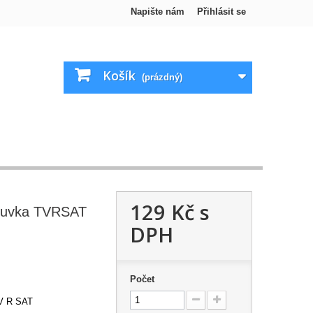
Napište nám
Přihlásit se
Košík
(prázdný)
129 Kč
s
ásuvka TVRSAT
DPH
Počet
TV R SAT