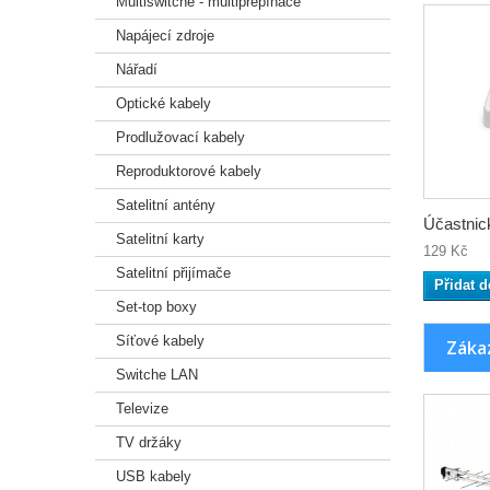
Multiswitche - multipřepínače
Napájecí zdroje
Nářadí
Optické kabely
Prodlužovací kabely
Reproduktorové kabely
Satelitní antény
Účastnick
Satelitní karty
129 Kč
Satelitní přijímače
Přidat d
Set-top boxy
Síťové kabely
Zákaz
Switche LAN
Televize
TV držáky
USB kabely