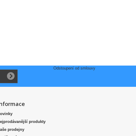
Odstoupení od smlouvy
Informace
ovinky
ejprodávanější produkty
aše prodejny