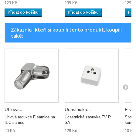
129 Kč
199 Kč
129 K
Přidat do košíku
Přidat do košíku
Přid
Zákazníci, kteří si koupili tento produkt, koupili
také:
Úhlová...
Účastnická...
F spo
Úhlová redukce F samice na
Účastnická zásuvka TV R
Spojka
IEC samec
SAT
konek
20 Kč
129 Kč
10 Kč