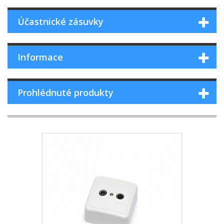
Účastnické zásuvky
Informace
Prohlédnuté produkty