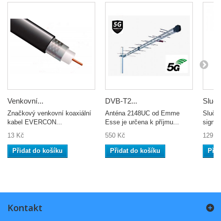
Venkovní...
DVB-T2...
Slučo
Značkový venkovní koaxiální
Anténa 2148UC od Emme
Slučo
kabel EVERCON...
Esse je určena k příjmu...
signál
13 Kč
550 Kč
129 K
Přidat do košíku
Přidat do košíku
Přid
Kontakt