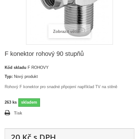
Zobrazit větší
F konektor rohový 90 stupňů
Kód skladu
F ROHOVY
Typ:
Nový produkt
Rohový F konektor pro snadné připojení například TV na stěně
263
ks
skladem
Tisk
20 Kč
s DPH