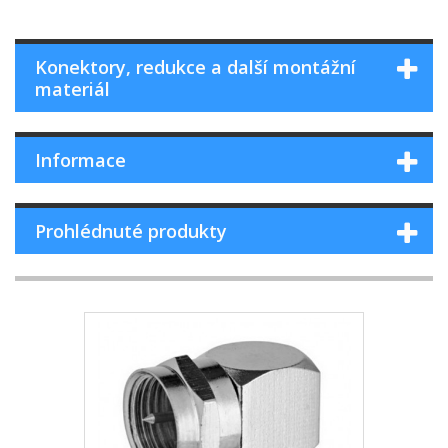
Konektory, redukce a další montážní
materiál
Informace
Prohlédnuté produkty