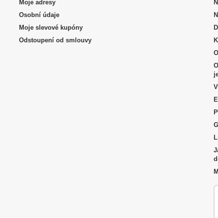
Moje adresy
N
Osobní údaje
N
Moje slevové kupóny
D
Odstoupení od smlouvy
K
O
O
j
V
E
P
G
L
J
d
M