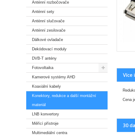
Anténní rozbočovače
Anténní sety
Anténní slučovače
Anténní zesilovače
Dálkové ovladače
Dekódovací moduly
DVB-T antény
Fotovoltaika
Více 
Kamerové systémy AHD
Koaxiální kabely
Redukc
Konektory, redukce a další montážní
Cena j
materiál
LNB konvertory
Měřící přístroje
30 da
Multimediální centra