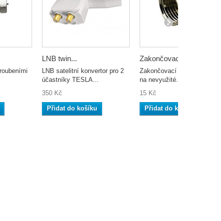
LNB twin...
Zakončovací...
roubeními
LNB satelitní konvertor pro 2
Zakončovací odpor se osaz
účastníky TESLA...
na nevyužité...
350 Kč
15 Kč
Přidat do košíku
Přidat do košíku