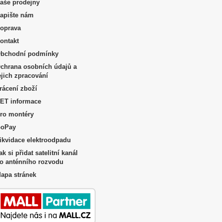
aše prodejny
apište nám
oprava
ontakt
bchodní podmínky
chrana osobních údajů a
ejich zpracování
rácení zboží
ET informace
ro montéry
oPay
ikvidace elektroodpadu
ak si přidat satelitní kanál
o anténního rozvodu
apa stránek