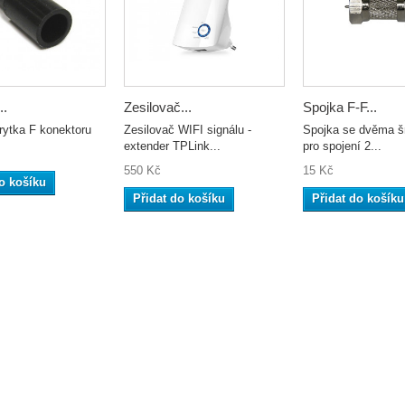
..
Zesilovač...
Spojka F-F...
ytka F konektoru
Zesilovač WIFI signálu -
Spojka se dvěma š
extender TPLink...
pro spojení 2...
550 Kč
15 Kč
o košíku
Přidat do košíku
Přidat do košíku