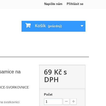
Napište nám
Přihlásit se
Košík
(prázdný)
69 Kč
s
samice na
DPH
ICE-SVORKOVNICE
Počet
a svorkovnici