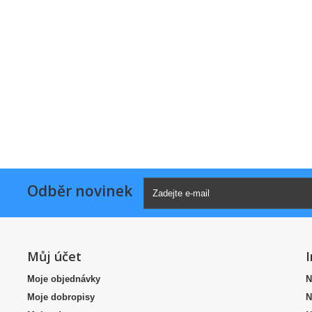
Odběr novinek
Můj účet
Moje objednávky
N
Moje dobropisy
N