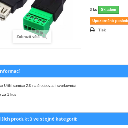
3
ks
Skladem
Upozornění: posled
Tisk
Zobrazit větší
informací
e USB samice 2.0 na šroubovací svorkovnici
e za 1 kus
lších produktů ve stejné kategorii: