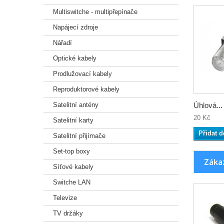
Multiswitche - multipřepínače
Napájecí zdroje
Nářadí
Optické kabely
Prodlužovací kabely
Reproduktorové kabely
Satelitní antény
Úhlová...
20 Kč
Satelitní karty
Přidat d
Satelitní přijímače
Set-top boxy
Zákaz
Síťové kabely
Switche LAN
Televize
TV držáky