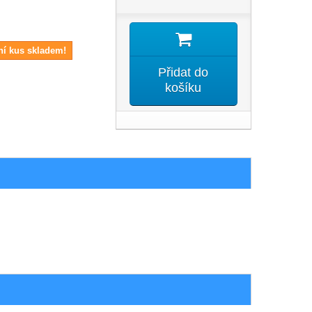
ní kus skladem!
Přidat do
košíku