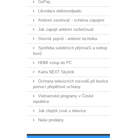
GoPay
Likvidace elektroodpadu
Anténní zesilovač - schéma zapojení
Jak zapojit anténní rozbočovač
Slovník pojmů - anténní technika
Spotřeba satelitních přijímačů a settop
boxů
HDMI vstup do PC
Karta NEXT Skylink
Ochrana televizních rozvodů při bouřce
pomocí přepěťové ochrany
Vietnamské programy v České
republice
Jak zlepšit zvuk u televize
Naše prodejny