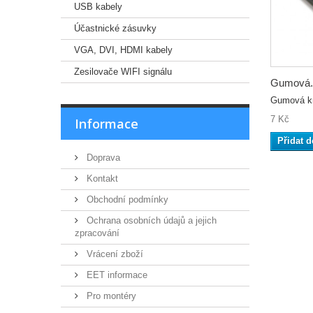
USB kabely
Účastnické zásuvky
VGA, DVI, HDMI kabely
Zesilovače WIFI signálu
Gumová.
Gumová kr
7 Kč
Informace
Přidat d
Doprava
Kontakt
Obchodní podmínky
Ochrana osobních údajů a jejich
zpracování
Vrácení zboží
EET informace
Pro montéry