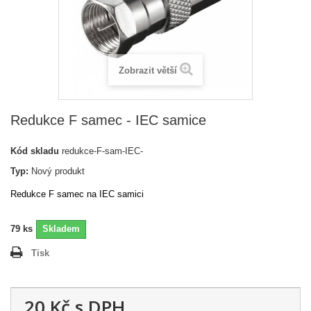
Zobrazit větší
Redukce F samec - IEC samice
Kód skladu
redukce-F-sam-IEC-
Typ:
Nový produkt
Redukce F samec na IEC samici
79
ks
Skladem
Tisk
20 Kč
s DPH