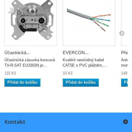
Účastnická...
EVERCON...
Předz
Účastnická zásuvka koncová
Kvalitní nestíněný kabel
Anténn
TV-R-SAT EU3302N je...
CAT5E s PVC pláštěm,...
montáž
110 Kč
10 Kč
149 K
Přidat do košíku
Přidat do košíku
Přid
Kontakt