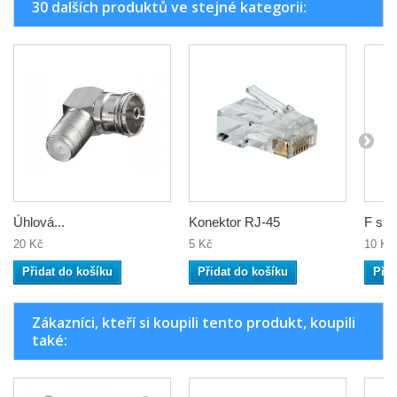
30 dalších produktů ve stejné kategorii:
Úhlová...
Konektor RJ-45
F spo
20 Kč
5 Kč
10 Kč
Přidat do košíku
Přidat do košíku
Přid
Zákazníci, kteří si koupili tento produkt, koupili
také: