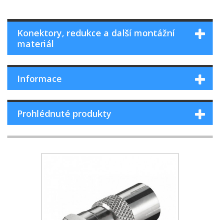
Konektory, redukce a další montážní
materiál
Informace
Prohlédnuté produkty