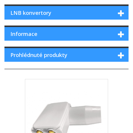
LNB konvertory
Informace
Prohlédnuté produkty