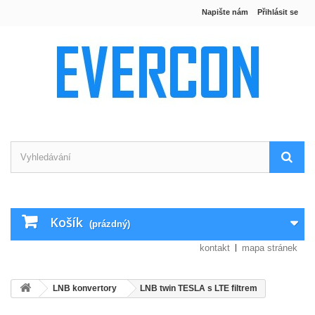
Napište nám
Přihlásit se
Košík
(prázdný)
kontakt
mapa stránek
LNB konvertory
LNB twin TESLA s LTE filtrem