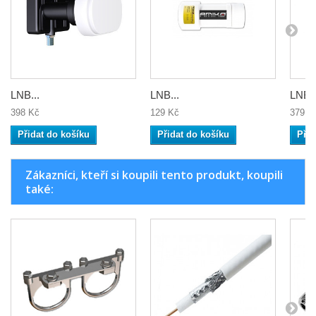
LNB...
LNB...
LNB..
398 Kč
129 Kč
379 K
Přidat do košíku
Přidat do košíku
Přid
Zákazníci, kteří si koupili tento produkt, koupili
také: