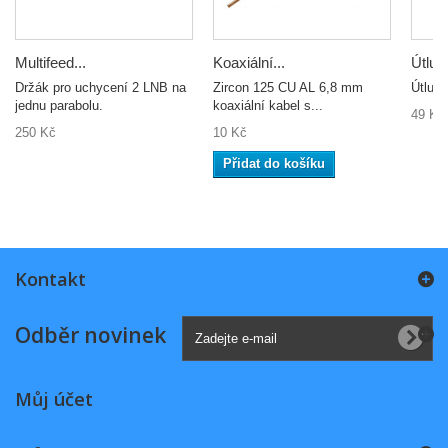
Multifeed...
Koaxiální...
Útlum
Držák pro uchycení 2 LNB na
Zircon 125 CU AL 6,8 mm
Útlum
jednu parabolu.
koaxiální kabel s...
49 Kč
250 Kč
10 Kč
Přidat do košíku
Kontakt
Odběr novinek
Můj účet