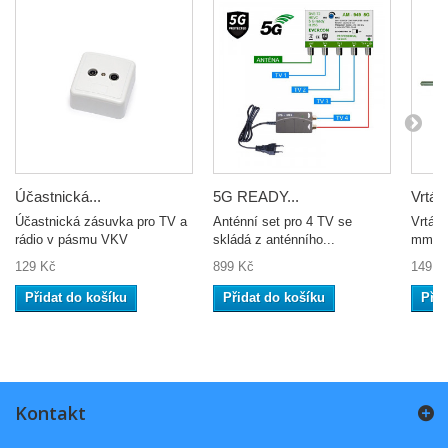
Účastnická...
5G READY...
Vrták 
Účastnická zásuvka pro TV a
Anténní set pro 4 TV se
Vrták 
rádio v pásmu VKV
skládá z anténního...
mm a 
129 Kč
899 Kč
149 K
Přidat do košíku
Přidat do košíku
Přid
Kontakt