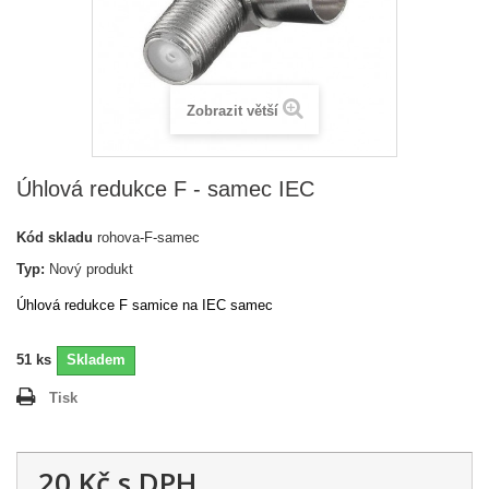
Zobrazit větší
Úhlová redukce F - samec IEC
Kód skladu
rohova-F-samec
Typ:
Nový produkt
Úhlová redukce F samice na IEC samec
51
ks
Skladem
Tisk
20 Kč
s DPH