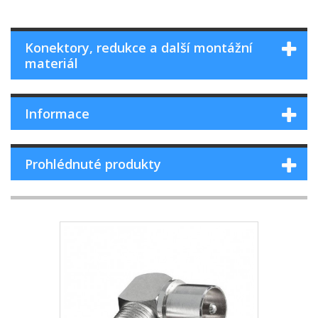
Konektory, redukce a další montážní
materiál
Informace
Prohlédnuté produkty