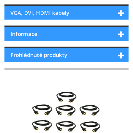
VGA, DVI, HDMI kabely
Informace
Prohlédnuté produkty