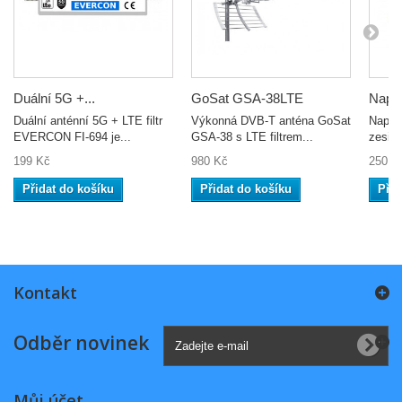
Duální 5G +...
GoSat GSA-38LTE
Napáj
Duální anténní 5G + LTE filtr
Výkonná DVB-T anténa GoSat
Napáje
EVERCON FI-694 je...
GSA-38 s LTE filtrem...
zesilo
199 Kč
980 Kč
250 K
Přidat do košíku
Přidat do košíku
Přid
Kontakt
Odběr novinek
Můj účet