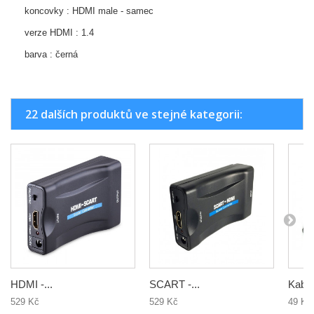
koncovky : HDMI male - samec
verze HDMI : 1.4
barva : černá
22 dalších produktů ve stejné kategorii:
HDMI -...
SCART -...
Kabel.
529 Kč
529 Kč
49 Kč