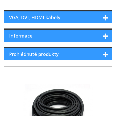
VGA, DVI, HDMI kabely
Informace
Prohlédnuté produkty