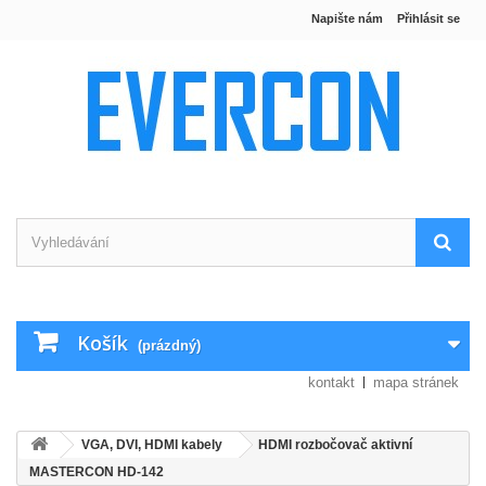
Napište nám
Přihlásit se
Košík
(prázdný)
kontakt
mapa stránek
VGA, DVI, HDMI kabely
HDMI rozbočovač aktivní
MASTERCON HD-142