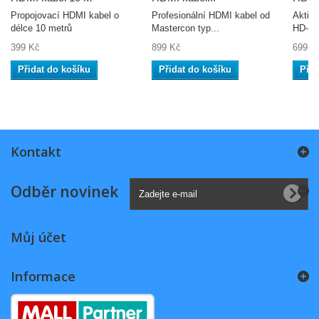
Propojovací HDMI kabel o
Profesionální HDMI kabel od
Aktiv
délce 10 metrů
Mastercon typ...
HD-121
399 Kč
899 Kč
699 K
Přidat do košíku
Přidat do košíku
Přid
Kontakt
Odběr novinek
Můj účet
Informace