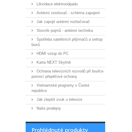
Likvidace elektroodpadu
Anténní zesilovač - schéma zapojení
Jak zapojit anténní rozbočovač
Slovník pojmů - anténní technika
Spotřeba satelitních přijímačů a settop
boxů
HDMI vstup do PC
Karta NEXT Skylink
Ochrana televizních rozvodů při bouřce
pomocí přepěťové ochrany
Vietnamské programy v České
republice
Jak zlepšit zvuk u televize
Naše prodejny
Prohlédnuté produkty