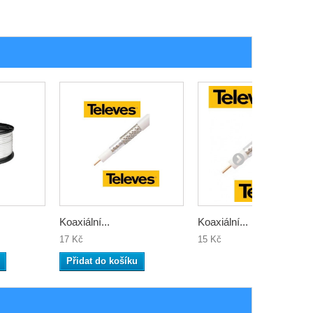
Koaxiální...
Koaxiální...
17 Kč
15 Kč
Přidat do košíku