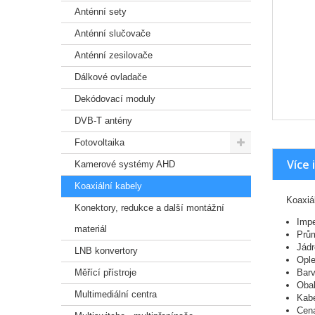
Anténní sety
Anténní slučovače
Anténní zesilovače
Dálkové ovladače
Dekódovací moduly
DVB-T antény
Fotovoltaika
Více 
Kamerové systémy AHD
Koaxiální kabely
Koaxiá
Konektory, redukce a další montážní
Imp
materiál
Prům
Jád
LNB konvertory
Ople
Měřící přístroje
Barv
Oba
Multimediální centra
Kabe
Cena