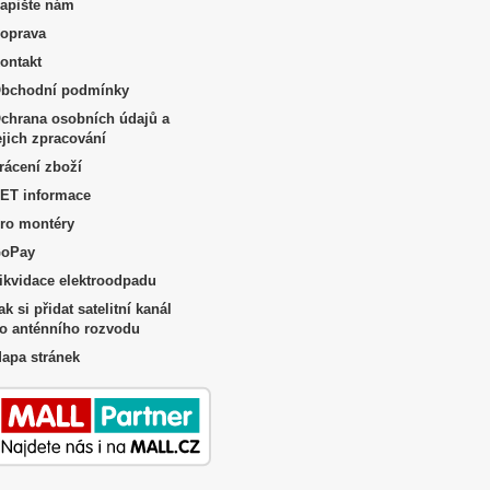
apište nám
oprava
ontakt
bchodní podmínky
chrana osobních údajů a
ejich zpracování
rácení zboží
ET informace
ro montéry
oPay
ikvidace elektroodpadu
ak si přidat satelitní kanál
o anténního rozvodu
apa stránek