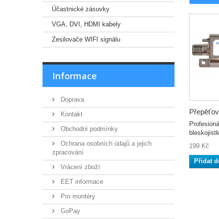
Účastnické zásuvky
VGA, DVI, HDMI kabely
Zesilovače WIFI signálu
Informace
Doprava
Přepěťová
Kontakt
Profesioná
Obchodní podmínky
bleskojis
Ochrana osobních údajů a jejich
199 Kč
zpracování
Přidat d
Vrácení zboží
EET informace
Pro montéry
GoPay