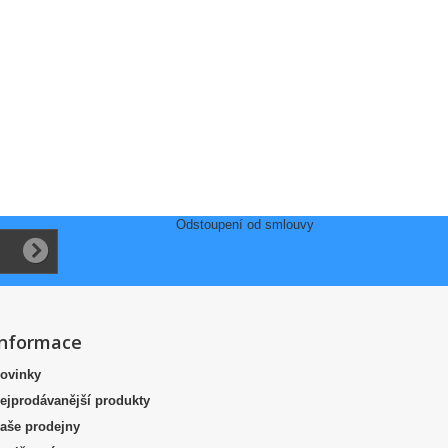
Odstoupení od smlouvy
Informace
ovinky
ejprodávanější produkty
aše prodejny