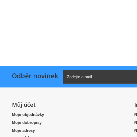
Odběr novinek
Můj účet
Moje objednávky
N
Moje dobropisy
N
Moje adresy
N