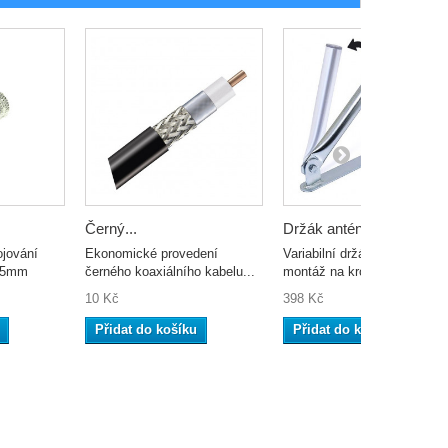
Černý...
Držák antény...
ojování
Ekonomické provedení
Variabilní držák antén pro
u 5mm
černého koaxiálního kabelu...
montáž na krov nebo...
10 Kč
398 Kč
Přidat do košíku
Přidat do košíku