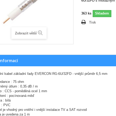
6U/32FD s mosazným 
363
ks
Skladem
Tisk
Zobrazit větší
informací
lní kabel základní řady EVERCON RG-6U/32FD - vnější průměr 6,5 mm
edance : 75 ohm
ěrný útlum : 0,35 dB / m
ro : CCS - poměděná ocel 1 mm
tení : pocínovaná měď
a : bílá
l : PVC
l je vhodný pro vnitřní i vnější instalace TV a SAT rozvod
 je uvedena za 1 m