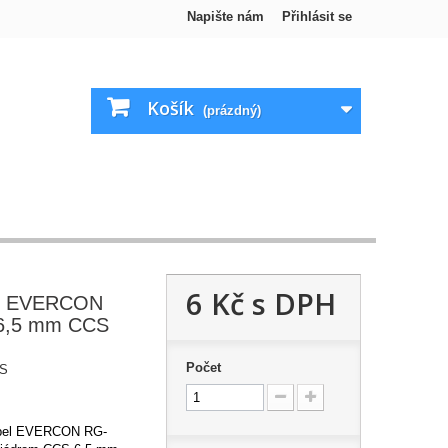
Napište nám
Přihlásit se
Košík
(prázdný)
6 Kč
s DPH
el EVERCON
6,5 mm CCS
Počet
S
abel EVERCON RG-