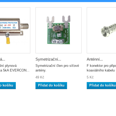
...
Symetrizační...
Anténní...
lní plynová
Symetrizační člen pro síťové
F konektor pro přip
tka 5kA EVERCON...
antény.
koaxiálního kabel
49 Kč
5 Kč
o košíku
Přidat do košíku
Přidat do košíku