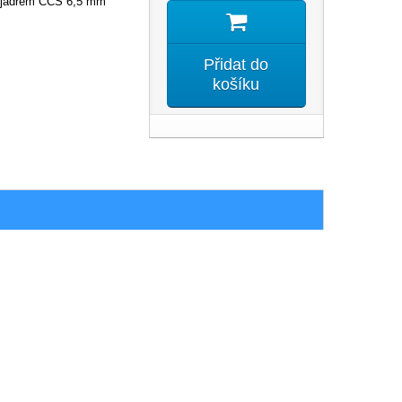
jádrem CCS 6,5 mm
Přidat do
košíku