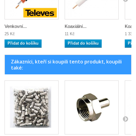
Venkovní...
Koaxiální...
Koaxiá
25 Kč
11 Kč
1 333
Přidat do košíku
Přidat do košíku
Přid
Zákazníci, kteří si koupili tento produkt, koupili
také: