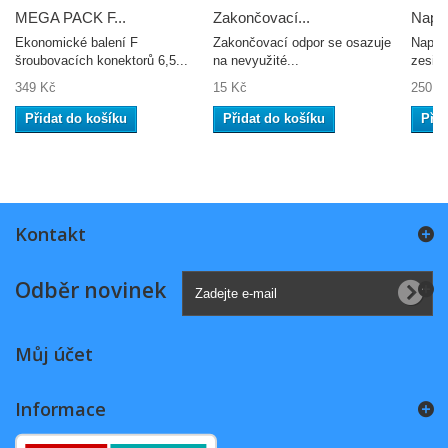
MEGA PACK F...
Zakončovací...
Napáj
Ekonomické balení F
Zakončovací odpor se osazuje
Napáje
šroubovacích konektorů 6,5...
na nevyužité...
zesilo
349 Kč
15 Kč
250 K
Přidat do košíku
Přidat do košíku
Přid
Kontakt
Odběr novinek
Můj účet
Informace