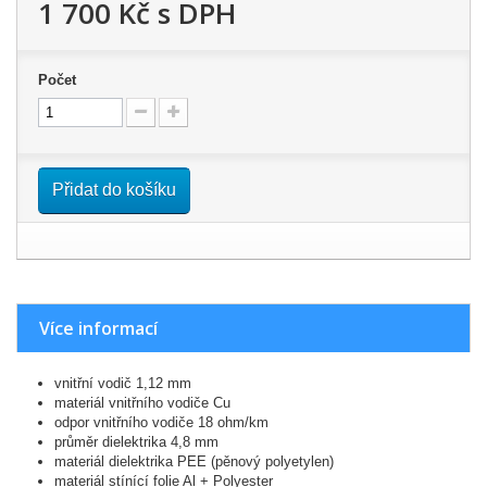
1 700 Kč
s DPH
Počet
Přidat do košíku
Více informací
vnitřní vodič 1,12 mm
materiál vnitřního vodiče Cu
odpor vnitřního vodiče 18 ohm/km
průměr dielektrika 4,8 mm
materiál dielektrika PEE (pěnový polyetylen)
materiál stínící folie Al + Polyester