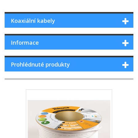
Koaxiální kabely
Informace
Prohlédnuté produkty