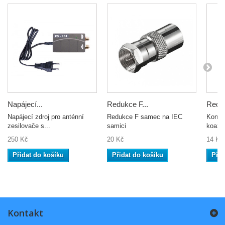
Napájecí...
Redukce F...
Reduk
Napájecí zdroj pro anténní
Redukce F samec na IEC
Konek
zesilovače s...
samici
koaxi
250 Kč
20 Kč
14 Kč
Přidat do košíku
Přidat do košíku
Přid
Kontakt