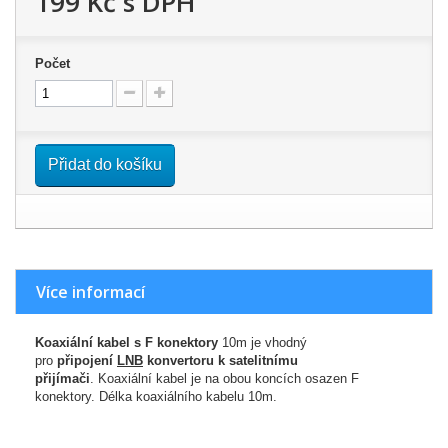
199 Kč
s DPH
Počet
Přidat do košíku
Více informací
Koaxiální kabel s F konektory
10m je vhodný
pro
připojení
LNB
konvertoru k satelitnímu
přijímači
. Koaxiální kabel je na obou koncích osazen F
konektory. Délka koaxiálního kabelu 10m.