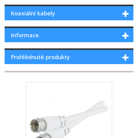
Koaxiální kabely
Informace
Prohlédnuté produkty