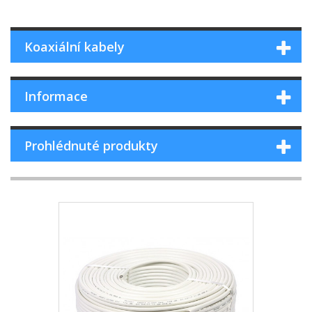
Koaxiální kabely
Informace
Prohlédnuté produkty