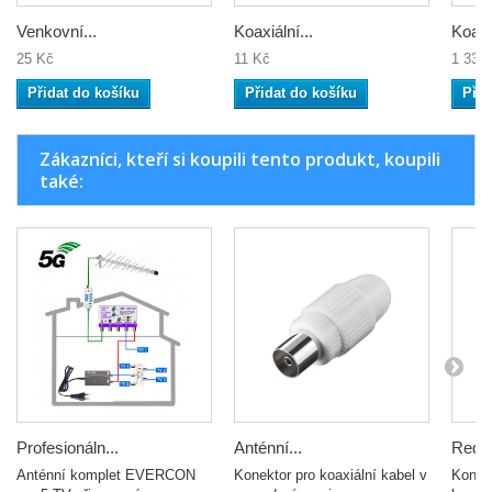
Venkovní...
Koaxiální...
Koaxiá
25 Kč
11 Kč
1 333
Přidat do košíku
Přidat do košíku
Přid
Zákazníci, kteří si koupili tento produkt, koupili
také:
Profesionáln...
Anténní...
Reduk
Anténní komplet EVERCON
Konektor pro koaxiální kabel v
Konek