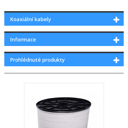
Koaxiální kabely
Informace
Prohlédnuté produkty