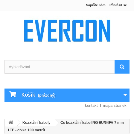
Napište nám
Přihlásit se
Košík
(prázdný)
kontakt
mapa stránek
Koaxiální kabely
Cu koaxiální kabel RG-6U/64FA 7 mm
LTE - cívka 100 metrů