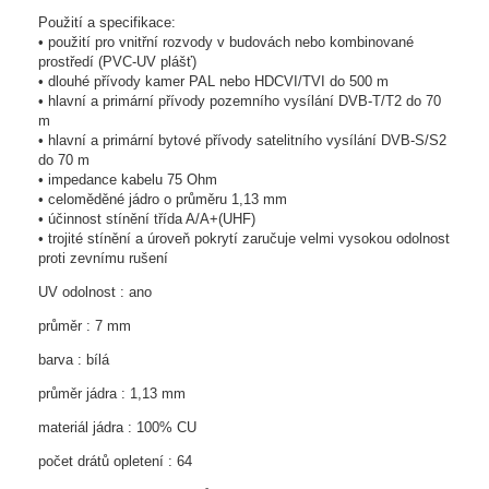
Použití a specifikace:
• použití pro vnitřní rozvody v budovách nebo kombinované
prostředí (PVC-UV plášť)
• dlouhé přívody kamer PAL nebo HDCVI/TVI do 500 m
• hlavní a primární přívody pozemního vysílání DVB-T/T2 do 70
m
• hlavní a primární bytové přívody satelitního vysílání DVB-S/S2
do 70 m
• impedance kabelu 75 Ohm
• celoměděné jádro o průměru 1,13 mm
• účinnost stínění třída A/A+(UHF)
• trojité stínění a úroveň pokrytí zaručuje velmi vysokou odolnost
proti zevnímu rušení
UV odolnost : ano
průměr : 7 mm
barva : bílá
průměr jádra : 1,13 mm
materiál jádra : 100% CU
počet drátů opletení : 64