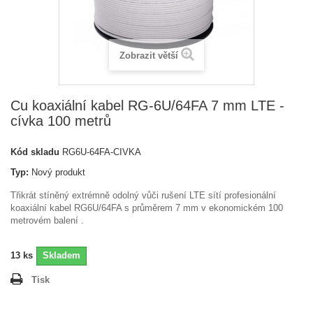
Zobrazit větší
Cu koaxiální kabel RG-6U/64FA 7 mm LTE -
cívka 100 metrů
Kód skladu
RG6U-64FA-CIVKA
Typ:
Nový produkt
Třikrát stíněný extrémně odolný vůči rušení LTE sítí profesionální
koaxiální kabel RG6U/64FA s průměrem 7 mm v ekonomickém 100
metrovém balení .
13
ks
Skladem
Tisk