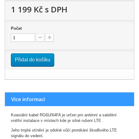
1 199 Kč
s DPH
Počet
Přidat do košíku
Více informací
Koaxiální kabel RG6U/64FA je určen pro anténní a satelitní
vnitřní instalace v místech kde je silné rušení LTE .
Jeho trojité stínění je odolné vůči pronikání škodlivého LTE
signálu do vedení.