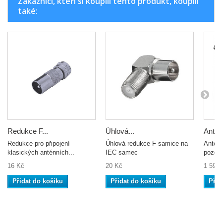
Zákazníci, kteří si koupili tento produkt, koupili
také:
Redukce F...
Úhlová...
Antén
Redukce pro připojení
Úhlová redukce F samice na
Anténn
klasických anténních...
IEC samec
pozemn
16 Kč
20 Kč
1 590
Přidat do košíku
Přidat do košíku
Přid