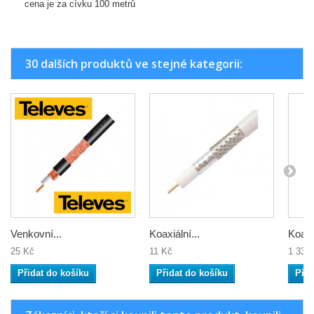
cena je za cívku 100 metrů
30 dalších produktů ve stejné kategorii:
Venkovní...
Koaxiální...
Koaxiá
25 Kč
11 Kč
1 333
Přidat do košíku
Přidat do košíku
Přid